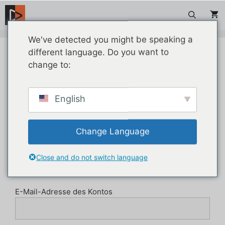
Zum
Inhalt
springen
We've detected you might be speaking a
different language. Do you want to
Ihr Affiliate-Dashboard
change to:
Registrieren Sie ein neues Partnerkonto
English
Ihr Name
Change Language
Benutzername
Close and do not switch language
E-Mail-Adresse des Kontos