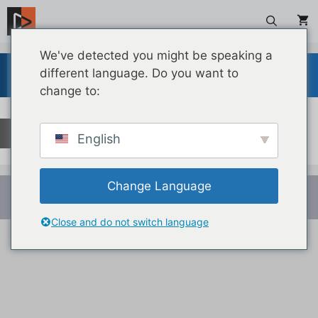
Zum
Inhalt
springen
We've detected you might be speaking a
different language. Do you want to
Ihr Warenkorb ist derzeit leer.
change to:
Zurück zum Shop
English
Change Language
© 2026 LiveTracker
• Erstellt mit
GeneratePress
Close and do not switch language