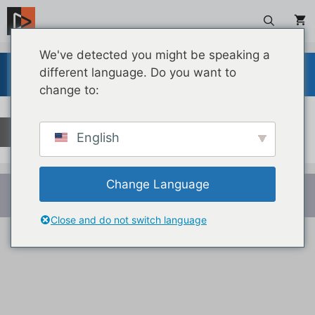
Vai
al
contenuto
We've detected you might be speaking a
different language. Do you want to
Il tuo carrello è vuoto.
change to:
Ritorna al negozio
English
Change Language
© 2026 LiveTraker
• Creato con
GeneratePress
Close and do not switch language