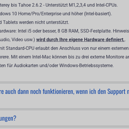
rey bis Tahoe 2.6.2 - Unterstützt M1,2,3,4 und Intel-CPUs. 
ows 10 Home/Pro/Enterprise und höher (Intel-basiert).
d Tablets werden nicht unterstützt.
dware: Intel i5 oder besser, 8 GB RAM, SSD-Festplatte. Hinweis
Audio, Video usw.)
wird durch Ihre eigene Hardware definiert.
. 
mit Standard-CPU erlaubt den Anschluss von nur einem externen 
re. Mit einem Intel-Mac können bis zu drei externe Monitore a
elten für Audiokarten und/oder Windows-Betriebssysteme.
e auch dann noch funktionieren, wenn ich den Support 
tungen?
ang uneingeschränkten Zugriff auf den Mitgliederbereich und e