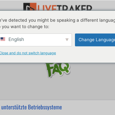
've detected you might be speaking a different langua
g gestellte Fragen
Forum
Geschäft
Infocenter
 you want to change to:
English
Change Languag
Close and do not switch language