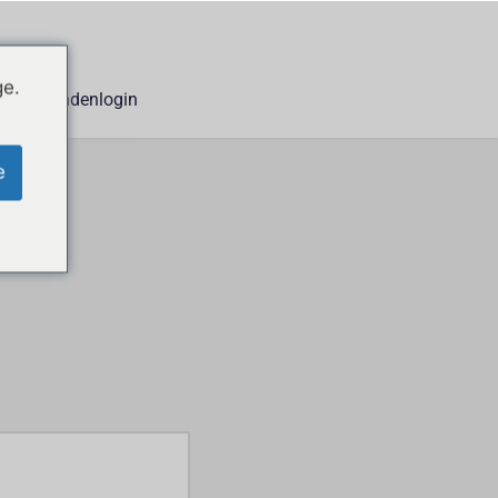
ge.
Kundenlogin
e