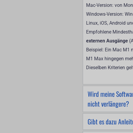
Mac-Version: von Monte
Windows-Version: Wind
Linux, iOS, Android un
Empfohlene Mindesthar
externen Ausgänge 
(
Beispiel: Ein Mac M1 
M1 Max hingegen mehre
Dieselben Kriterien g
Wird meine Softwar
Sicher!
Gibt es dazu Anlei
Sie haben 12 Monate l